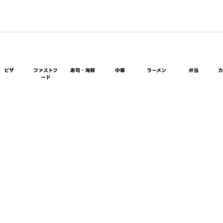
ピザ
ファストフ
寿司・海鮮
中華
ラーメン
弁当
ード