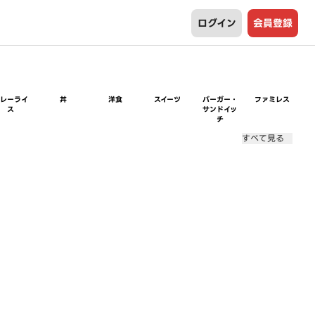
ログイン
会員登録
カレーライ
丼
洋食
スイーツ
バーガー・
ファミレス
ス
サンドイッ
チ
すべて見る