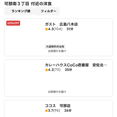
可部南３丁目 付近の洋食
適用なし
ランキング順
フィルター
50%OFF
ガスト 広島八木店
4.3
(104)
31分
大盛無料弁当有
出前館がお届け
カレーハウスCoCo壱番屋 安佐北区
4.2
(70)
35分
可部店（SD）
出前館がお届け
ココス 可部店
3.7
(96)
26分