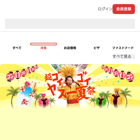
ログイン
会員登録
現在のお届け先：
すべて
洋食
お店価格
ピザ
ファストフード
すべて見る
超ゴイゴイヤスー夏祭