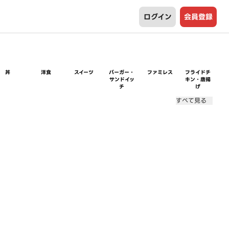
ログイン
会員登録
丼
洋食
スイーツ
バーガー・
ファミレス
フライドチ
サンドイッ
キン・唐揚
チ
げ
すべて見る