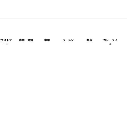
ファストフ
寿司・海鮮
中華
ラーメン
弁当
カレーライ
ード
ス