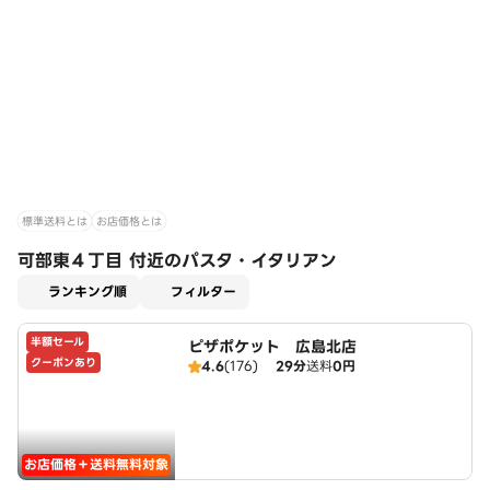
標準送料とは
お店価格とは
可部東４丁目 付近のパスタ・イタリアン
適用なし
ランキング順
フィルター
半額セール
ピザポケット 広島北店
クーポンあり
4.6
(176)
29分
送料
0円
お店価格＋送料無料対象