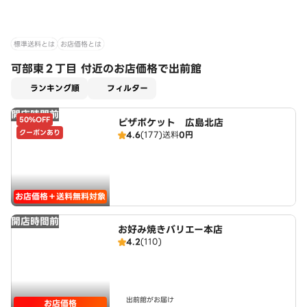
標準送料とは
お店価格とは
可部東２丁目 付近のお店価格で出前館
適用なし
ランキング順
フィルター
開店時間前
50%OFF
ピザポケット 広島北店
クーポンあり
4.6
(177)
送料
0円
お店価格＋送料無料対象
開店時間前
お好み焼きバリエー本店
4.2
(110)
出前館がお届け
お店価格