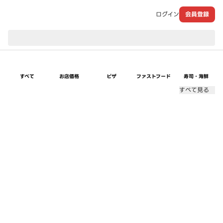
ログイン
会員登録
現在のお届け先：
すべて
お店価格
ピザ
ファストフード
寿司・海鮮
すべて見る