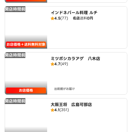
開店時間前
インドネパール料理 ルチ
4.5
(77)
名店
送料
0円
お店価格＋送料無料対象
開店時間前
ミツボシカラアゲ 八木店
4.7
(49)
出前館がお届け
お店価格
開店時間前
大阪王将 広島可部店
4.1
(351)