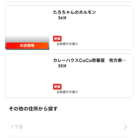
たろちゃんのホルモン
36分
新着
出前館がお届け
お店価格
カレーハウスCoCo壱番屋 枚方東香
35分
里店（SD）
新着
出前館がお届け
その他の住所から探す
１丁目