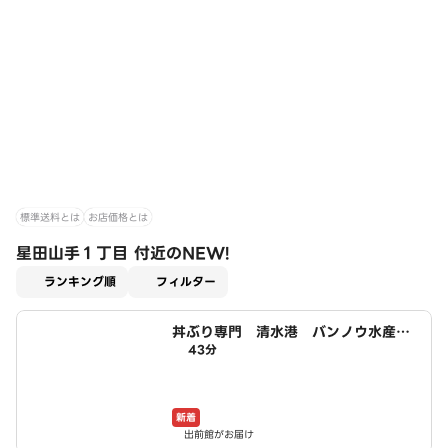
標準送料とは
お店価格とは
星田山手１丁目 付近のNEW!
適用なし
ランキング順
フィルター
丼ぶり専門 清水港 バンノウ水産
43分
寝屋川太秦店
新着
出前館がお届け