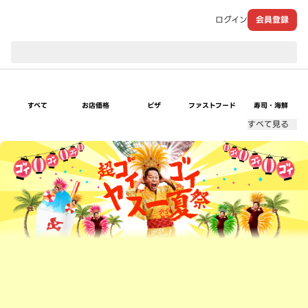
ログイン
会員登録
現在のお届け先：
すべて
お店価格
ピザ
ファストフード
寿司・海鮮
すべて見る
超ゴイゴイヤスー夏祭