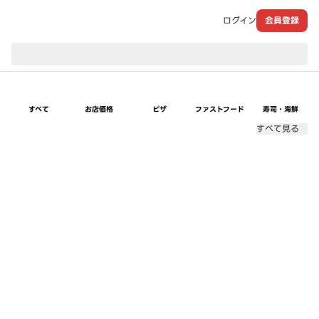
ログイン
会員登録
現在のお届け先：
すべて
お店価格
ピザ
ファストフード
寿司・海鮮
すべて見る