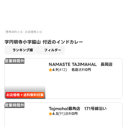
標準送料とは
お店価格とは
字円明寺小字脇山 付近のインドカレー
適用なし
ランキング順
フィルター
営業時間外
NAMASTE TAJIMAHAL 長岡店
4.9
(412)
名店
送料
0円
お店価格＋送料無料対象
営業時間外
Tajmahal暮角店 171号線沿い
4.5
(91)
送料
0円