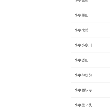
小字金蔵
小字鎌田
小字北浦
小字小泉川
小字香田
小字御所前
小字西法寺
小字里ノ後