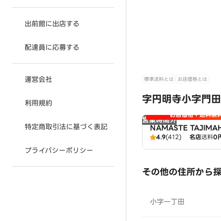
出前館に出店する
配達員に応募する
運営会社
標準送料とは
お店価格とは
字円明寺小字門田
利用規約
お店価格＋送料無
営業時間外
特定商取引法に基づく表記
NAMASTE TAJIM
店
4.9
(412)
名店
送料
0
プライバシーポリシー
その他の住所から
小字一丁田