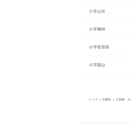
小字山伏
小字横林
小字若宮前
小字脇山
トップ
京都府
乙訓郡 大