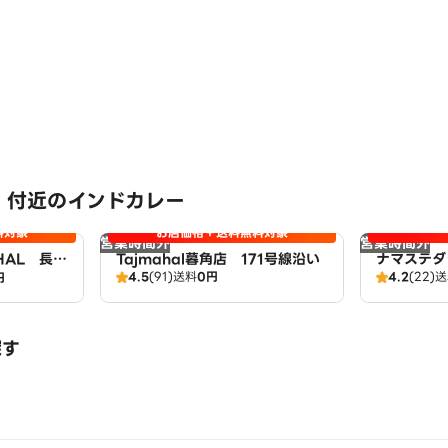
 付近のインドカレー
料対象
お店価格＋送料無料対象
営業時間外
営業時間外
AHAL 長岡
Tajmahal暮角店 171号線沿い
ナマステダ
4.5
(91)
送料
0円
4.2
(22)
送
円
探す