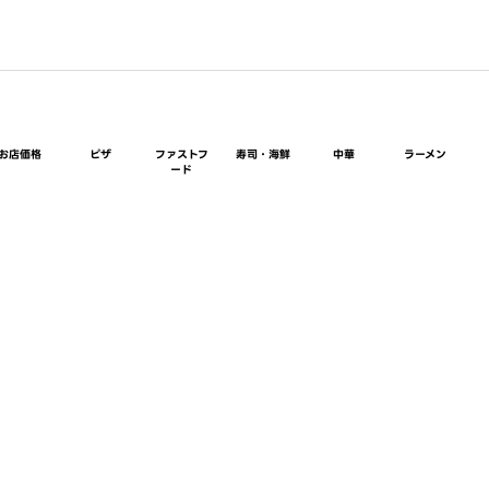
お店価格
ピザ
ファストフ
寿司・海鮮
中華
ラーメン
ード