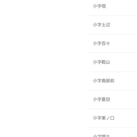
小字佃
小字土辺
小字百々
小字殿山
小字鳥居前
小字夏目
小字東ノ口
小字開キ