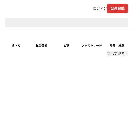
ログイン
会員登録
現在のお届け先：
すべて
お店価格
ピザ
ファストフード
寿司・海鮮
すべて見る