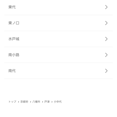
東代
東ノ口
水戸城
南小路
南代
トップ
京都府
八幡市
戸津
小中代