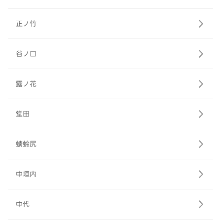
正ノ竹
谷ノ口
露ノ花
堂田
蜻蛉尻
中垣内
中代