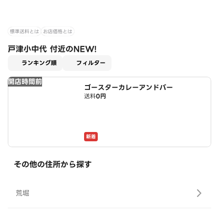
標準送料とは
お店価格とは
戸津小中代 付近のNEW!
適用なし
ランキング順
フィルター
開店時間前
ゴースターカレーアンドバー
送料
0円
新着
その他の住所から探す
荒堀