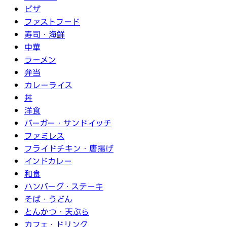
ピザ
ファストフード
寿司・海鮮
中華
ラーメン
弁当
カレーライス
丼
洋食
バーガー・サンドイッチ
ファミレス
フライドチキン・唐揚げ
インドカレー
和食
ハンバーグ・ステーキ
そば・うどん
とんかつ・天ぷら
カフェ・ドリンク