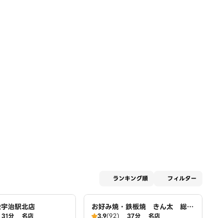
適用な
ランキング順
フィルター
R宇治駅北店
お好み焼・鉄板焼 きん太 総本
31分
名店
店
3.9
(92)
37分
名店