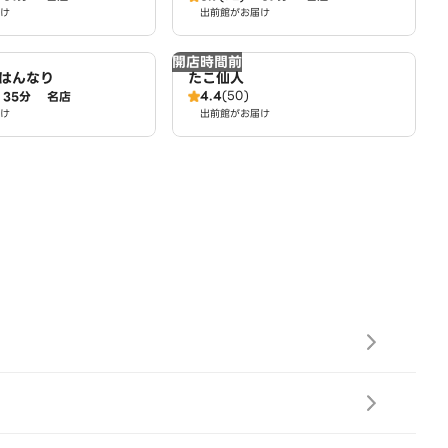
け
出前館がお届け
開店時間前
はんなり
たこ仙人
4.4
(50)
35分
名店
け
出前館がお届け