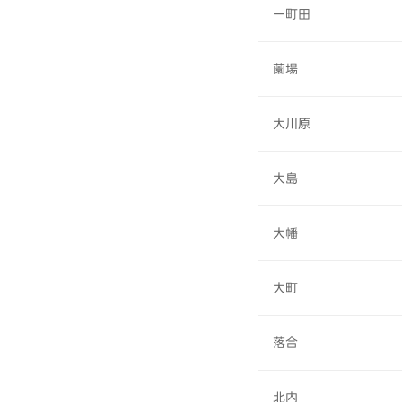
一町田
薗場
大川原
大島
大幡
大町
落合
北内