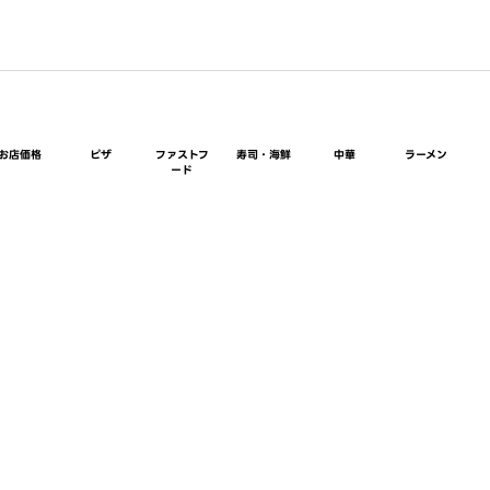
お店価格
ピザ
ファストフ
寿司・海鮮
中華
ラーメン
ード