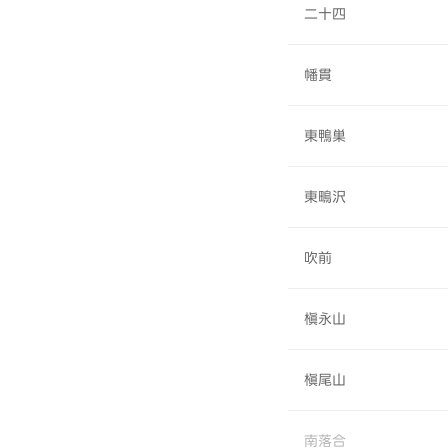
二十四
幡貫
東鴨巣
東鴫沢
吹前
槇永山
槇尾山
南落合