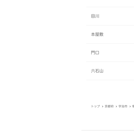
目川
本屋敷
門口
六石山
トップ
京都府
宇治市