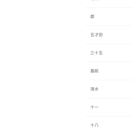
郡
五才田
三十五
島前
清水
十一
十八