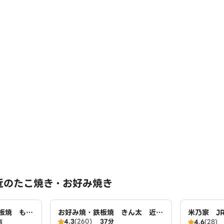
近のたこ焼き・お好み焼き
板焼 もも
お好み焼・鉄板焼 きん太 近鉄
米乃家 J
4.3
(260)
37分
店
大久保店
4.6
(28)