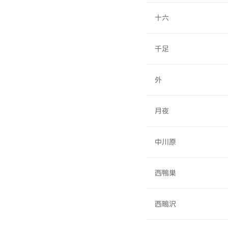
十六
千足
外
月夜
中川原
西鴨巣
西鴫沢