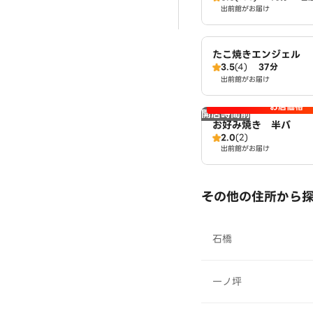
出前館がお届け
たこ焼きエンジェル
3.5
(4)
37分
出前館がお届け
お店価格
開店時間前
お好み焼き 半バ
2.0
(2)
出前館がお届け
その他の住所から
石橋
一ノ坪