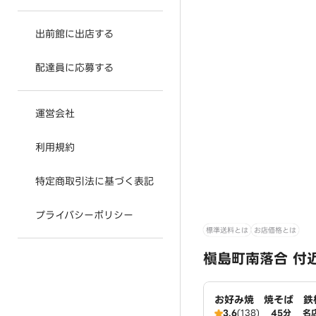
出前館に出店する
配達員に応募する
運営会社
利用規約
特定商取引法に基づく表記
プライバシーポリシー
標準送料とは
お店価格とは
槇島町南落合 付
お好み焼 焼そば 鉄
たろう伏見桃山店
3.6
(138)
45分
名