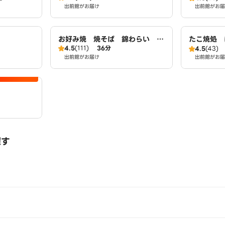
出前館がお届け
出前館がお届
お好み焼 焼そば 錦わらい 伏
たこ焼処 
4.5
(111)
36分
見桃山店
4.5
(43)
出前館がお届け
出前館がお届
探す