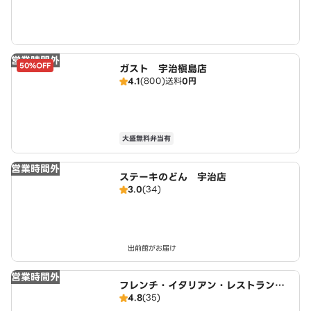
営業時間外
50%OFF
ガスト 宇治槇島店
4.1
(800)
送料
0円
大盛無料弁当有
営業時間外
ステーキのどん 宇治店
3.0
(34)
出前館がお届け
営業時間外
フレンチ・イタリアン・レストラン
4.8
(35)
すわん