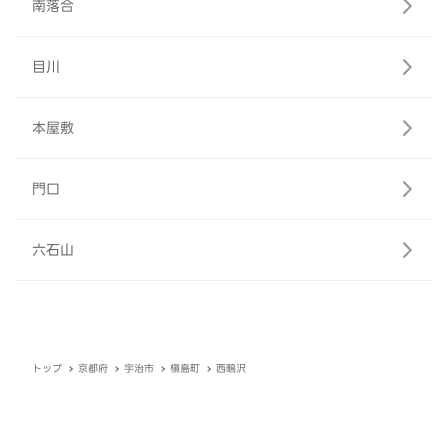
南落合
目川
本屋敷
門口
六石山
トップ
京都府
宇治市
槇島町
西鴫沢