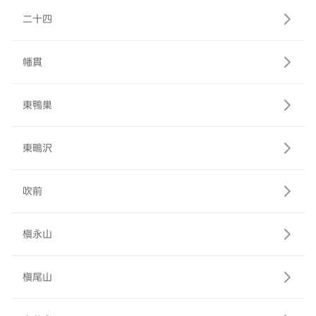
二十四
幡貫
東鴨巣
東鴫沢
吹前
槇永山
槇尾山