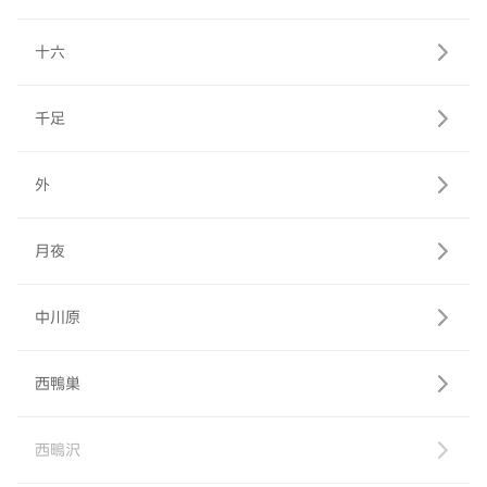
十六
千足
外
月夜
中川原
西鴨巣
西鴫沢