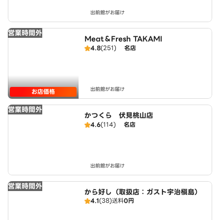
出前館がお届け
営業時間外
Meat＆Fresh TAKAMI
4.8
(251)
名店
出前館がお届け
お店価格
営業時間外
かつくら 伏見桃山店
4.6
(114)
名店
出前館がお届け
営業時間外
から好し（取扱店：ガスト宇治槇島）
4.1
(38)
送料
0円