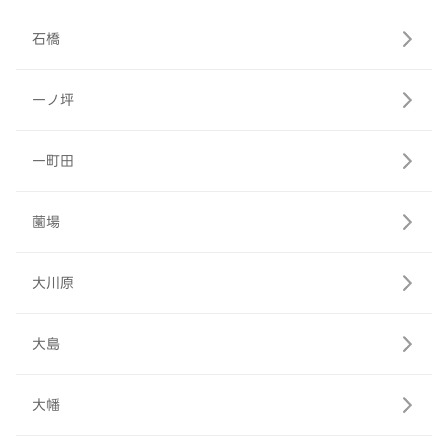
石橋
一ノ坪
一町田
薗場
大川原
大島
大幡