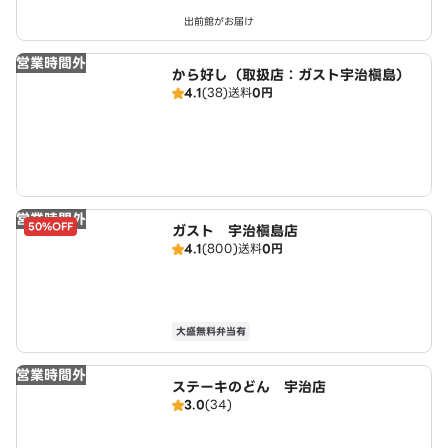
出前館がお届け
営業時間外
から好し（取扱店：ガスト宇治槇島）
4.1
(38)
送料
0円
営業時間外
50%OFF
ガスト 宇治槇島店
4.1
(800)
送料
0円
大盛無料弁当有
営業時間外
ステーキのどん 宇治店
3.0
(34)