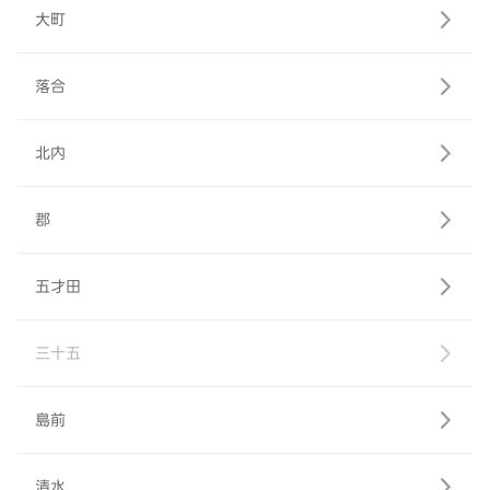
大町
落合
北内
郡
五才田
三十五
島前
清水