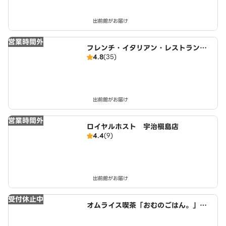
出前館がお届け
営業時間外
フレンチ・イタリアン・レストラン
4.8
(35)
すわん
出前館がお届け
営業時間外
ロイヤルホスト 宇治槇島店
4.4
(9)
出前館がお届け
受付休止中
オムライス喫茶「おむのごはん。」
近鉄小倉駅西店