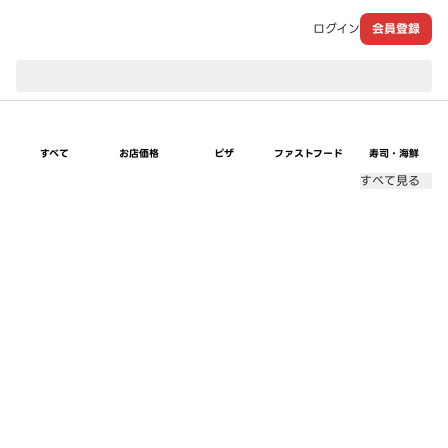
ログイン
会員登録
現在のお届け先：
すべて
お店価格
ピザ
ファストフード
寿司・海鮮
すべて見る