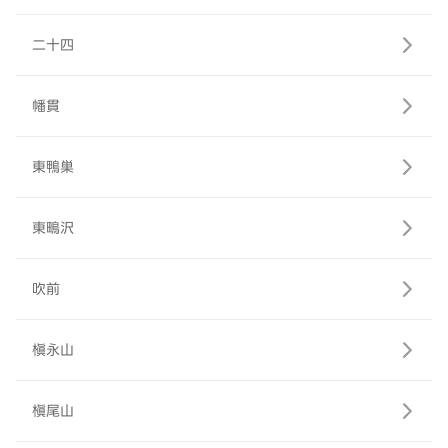
二十四
幡貫
東鴨巣
東鴫沢
吹前
槇永山
槇尾山