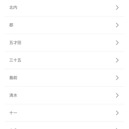
北内
郡
五才田
三十五
島前
清水
十一