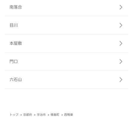
南落合
目川
本屋敷
門口
六石山
トップ
京都府
宇治市
槇島町
西鴨巣