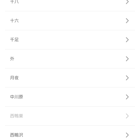
十八
十六
千足
外
月夜
中川原
西鴨巣
西鴫沢