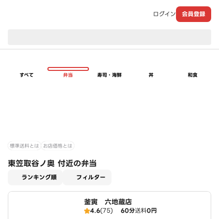
ログイン
会員登録
現在のお届け先：
すべて
弁当
寿司・海鮮
丼
和食
標準送料とは
お店価格とは
東笠取谷ノ奥 付近の弁当
適用なし
ランキング順
フィルター
釜寅 六地蔵店
4.6
(75)
60分
送料
0円