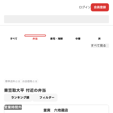
ログイン
会員登録
現在のお届け先：
すべて
弁当
寿司・海鮮
中華
丼
すべて見る
標準送料とは
お店価格とは
東笠取大平 付近の弁当
適用なし
ランキング順
フィルター
営業時間外
釜寅 六地蔵店