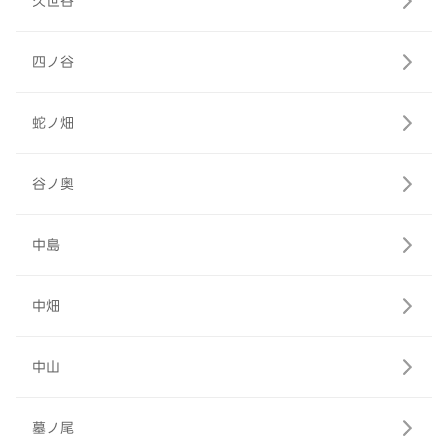
久世谷
四ノ谷
蛇ノ畑
谷ノ奥
中島
中畑
中山
墓ノ尾