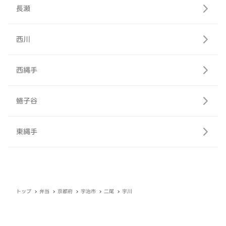
長瀬
西川
西縄手
蜷子谷
東縄手
トップ
弁当
京都府
宇治市
二尾
宇川