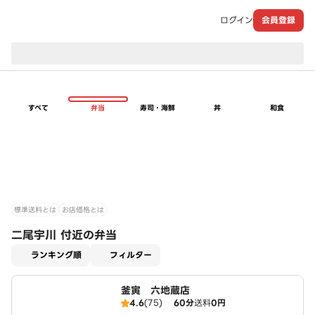
ログイン
会員登録
現在のお届け先：
すべて
弁当
寿司・海鮮
丼
和食
標準送料とは
お店価格とは
二尾宇川 付近の弁当
適用なし
ランキング順
フィルター
釜寅 六地蔵店
4.6
(75)
60分
送料
0円