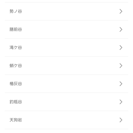
勢ノ谷
膳前谷
滝ケ谷
蛸ケ谷
椿灰谷
釣瓶谷
天狗岩