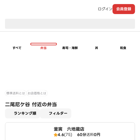
ログイン
会員登録
現在のお届け先：
すべて
弁当
寿司・海鮮
丼
和食
標準送料とは
お店価格とは
二尾尼ケ谷 付近の弁当
適用なし
ランキング順
フィルター
釜寅 六地蔵店
4.6
(75)
60分
送料
0円