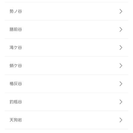
勢ノ谷
膳前谷
滝ケ谷
蛸ケ谷
椿灰谷
釣瓶谷
天狗岩