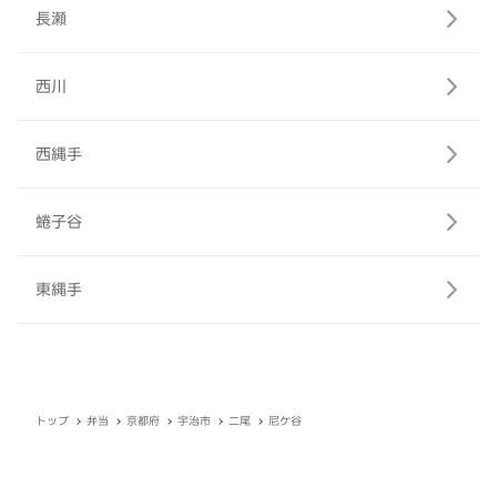
長瀬
西川
西縄手
蜷子谷
東縄手
トップ
弁当
京都府
宇治市
二尾
尼ケ谷