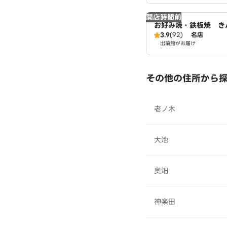
開店時間前
お好み焼・鉄板焼 き
店
3.9
(92)
名店
出前館がお届け
その他の住所から
老ノ木
大池
奥畑
神楽田