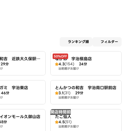
適用な
ランキング順
フィルター
50%OFF
和吉 近鉄大久保駅前
なか卯 宇治槇島店
29分
4.3
(154)
24分
け
出前館がお届け
ガミ 宇治東店
とんかつの和吉 宇治南口駅前店
46分
3.1
(31)
29分
け
出前館がお届け
開店時間前
イオンモール久御山店
たこ仙人
48分
4.5
(51)
け
出前館がお届け