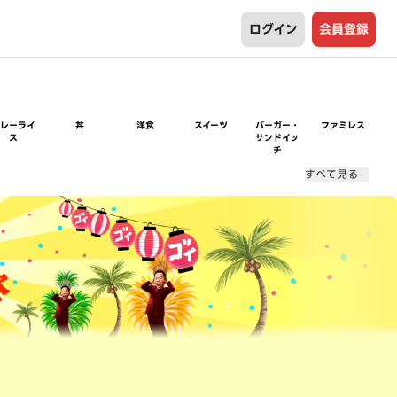
ログイン
会員登録
カレーライ
丼
洋食
スイーツ
バーガー・
ファミレス
ス
サンドイッ
チ
すべて見る