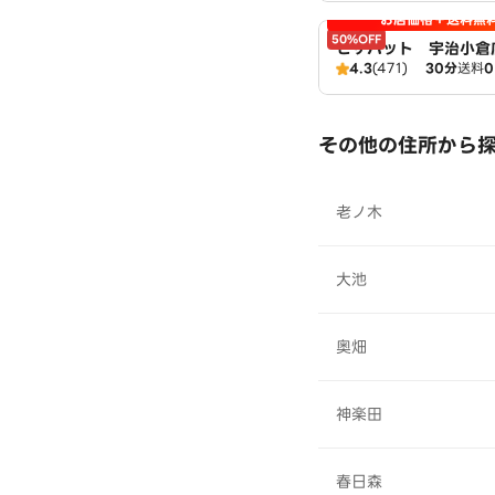
お店価格＋送料無
50%OFF
ピザハット 宇治小倉店
4.3
(471)
30分
送料
Hut
その他の住所から
老ノ木
大池
奥畑
神楽田
春日森