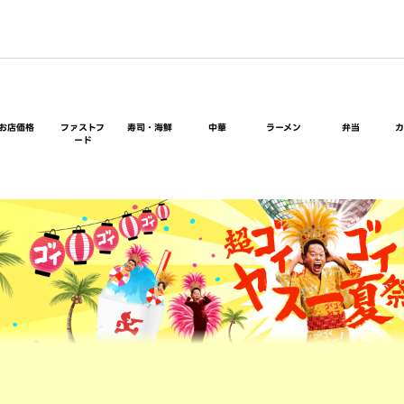
お店価格
ファストフ
寿司・海鮮
中華
ラーメン
弁当
ード