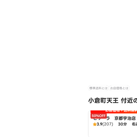
標準送料とは
お店価格とは
小倉町天王 付近
お店価格＋送料無
50%OFF
ピザーラ 京都宇治店
3.9
(207)
30分
名