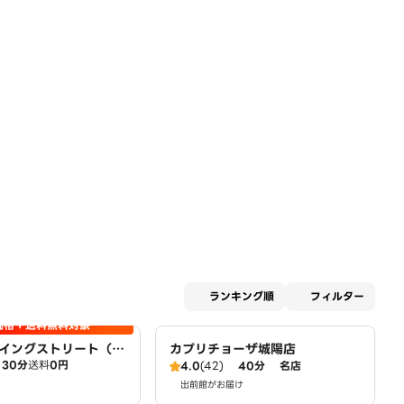
適用な
ランキング順
フィルター
価格＋送料無料対象
イングストリート（取
カプリチョーザ城陽店
30分
送料
0円
ット宇治小倉店）
4.0
(42)
40分
名店
出前館がお届け