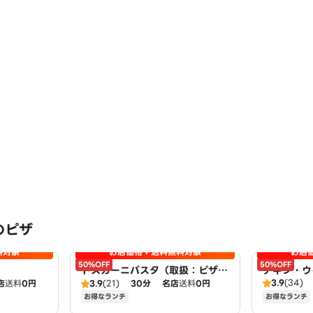
のピザ
料対象
お店価格＋送料無料対象
お店
50%OFF
50%OFF
トスカーニパスタ（取扱：ピザハ
チキン・ウ
3.9
(34)
店
送料
0円
ット宇治小倉店）
3.9
(21)
30分
名店
送料
0円
扱：ピザハ
お得なランチ
お得なランチ