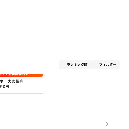
適用な
ランキング順
フィルター
価格＋送料無料対象
キ 大久保店
料
0円