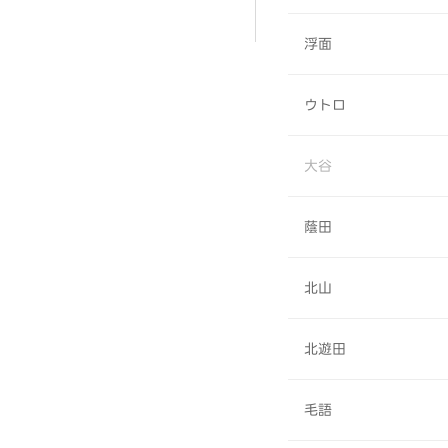
浮面
ウトロ
大谷
蔭田
北山
北遊田
毛語