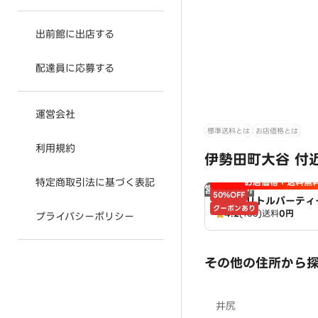
出前館に出店する
配達員に応募する
運営会社
標準送料とは
お店価格とは
利用規約
伊勢田町大谷 付
特定商取引法に基づく表記
お店価格＋送料無
営業時間外
50%OFF
ピザ・リトルパーティ
クーポンあり
4.2
(166)
送料
0円
店
プライバシーポリシー
その他の住所から
井尻