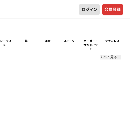
ログイン
会員登録
カレーライ
丼
洋食
スイーツ
バーガー・
ファミレス
ス
サンドイッ
チ
すべて見る