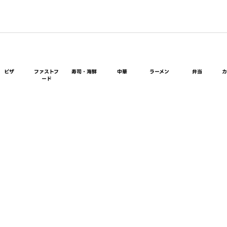
ピザ
ファストフ
寿司・海鮮
中華
ラーメン
弁当
ード