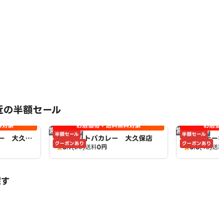
近の半額セール
料対象
お店価格＋送料無料対象
お店
営業時間外
営業時間外
半額セール
半額セール
ー 大久保
肉盛 リトパカレー 大久保店
突撃ステー
クーポンあり
クーポンあり
3.9
(20)
送料
0円
3.6
(43)
送
探す