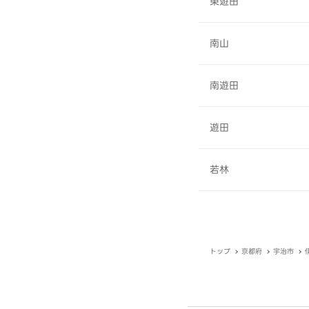
東遊田
南山
南遊田
遊田
若林
トップ
京都府
宇治市