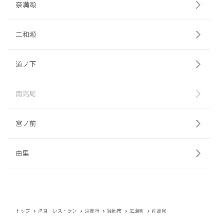
奈満瀬
二和瀬
道ノ下
南高尾
宮ノ前
由里
トップ
洋食・レストラン
京都府
綾部市
広瀬町
南高尾