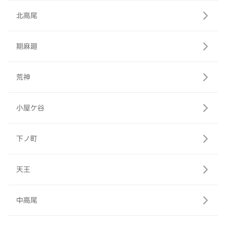
北高尾
期麻廻
荒神
小屋ケ谷
下ノ町
天王
中高尾