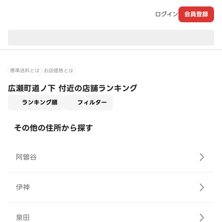
ログイン
会員登録
現在のお届け先：
標準送料とは
お店価格とは
広瀬町道ノ下 付近の店舗ランキング
適用なし
ランキング順
フィルター
その他の住所から探す
阿曽谷
伊神
泉田