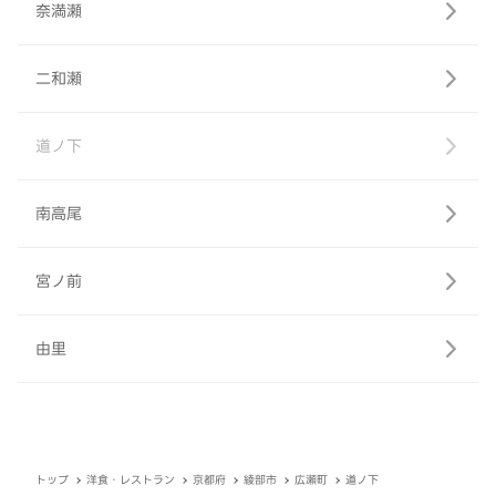
奈満瀬
二和瀬
道ノ下
南高尾
宮ノ前
由里
トップ
洋食・レストラン
京都府
綾部市
広瀬町
道ノ下