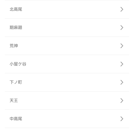
北高尾
期麻廻
荒神
小屋ケ谷
下ノ町
天王
中高尾