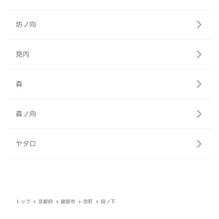
坊ノ向
見内
森
森ノ向
ヤタロ
トップ
京都府
綾部市
忠町
段ノ下