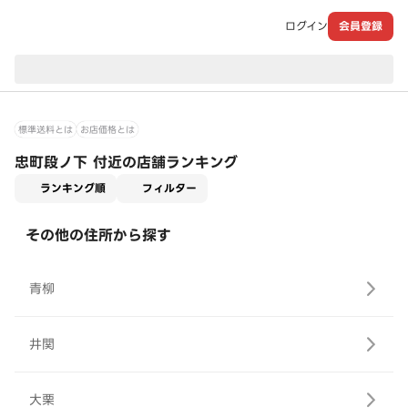
ログイン
会員登録
現在のお届け先：
標準送料とは
お店価格とは
忠町段ノ下 付近の店舗ランキング
適用なし
ランキング順
フィルター
その他の住所から探す
青柳
井関
大栗