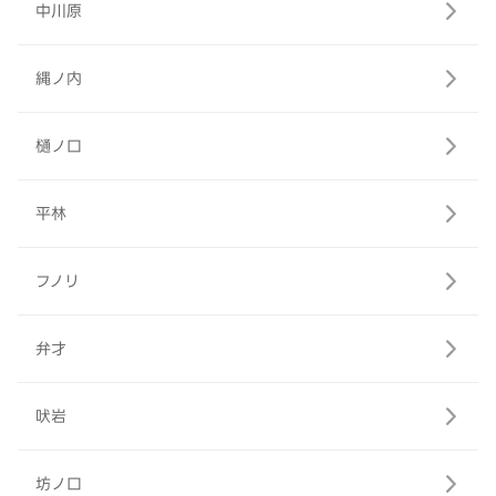
中川原
縄ノ内
樋ノ口
平林
フノリ
弁才
吠岩
坊ノ口