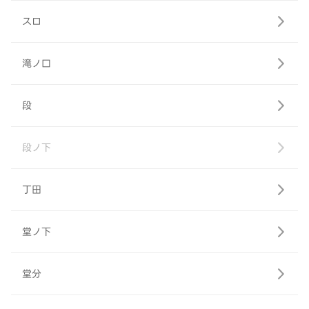
スロ
滝ノ口
段
段ノ下
丁田
堂ノ下
堂分