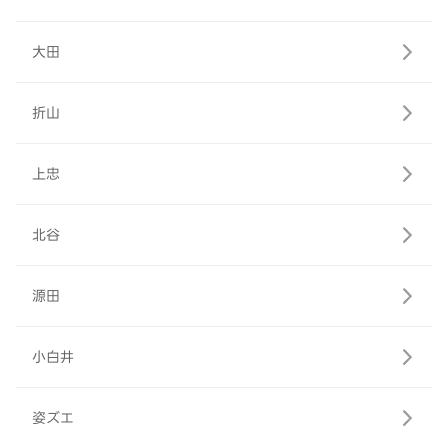
大田
折山
上忠
北谷
源田
小白井
姿ズエ