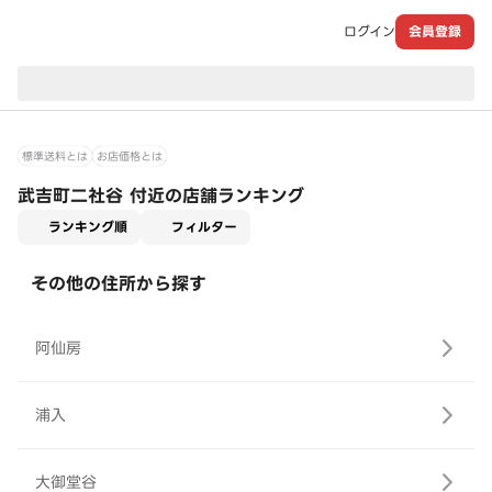
ログイン
会員登録
現在のお届け先：
標準送料とは
お店価格とは
武吉町二社谷 付近の店舗ランキング
適用なし
ランキング順
フィルター
その他の住所から探す
阿仙房
浦入
大御堂谷