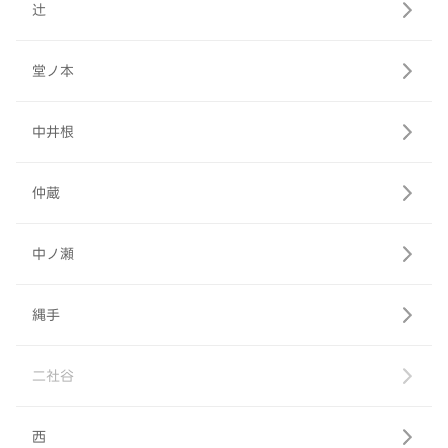
辻
堂ノ本
中井根
仲蔵
中ノ瀬
縄手
二社谷
西