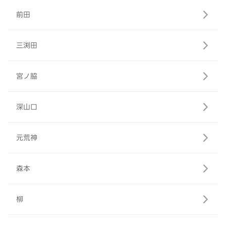
前田
三渕田
宮ノ脇
深山口
元荒神
森本
柳