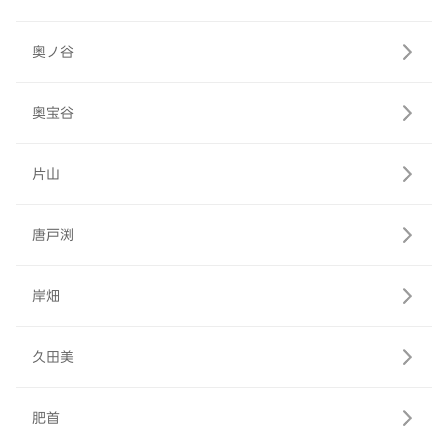
奥ノ谷
奥宝谷
片山
唐戸渕
岸畑
久田美
肥首