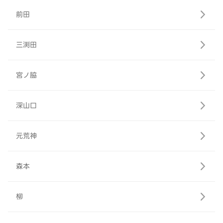
前田
三渕田
宮ノ脇
深山口
元荒神
森本
柳