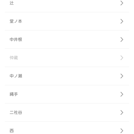
辻
堂ノ本
中井根
仲蔵
中ノ瀬
縄手
二社谷
西