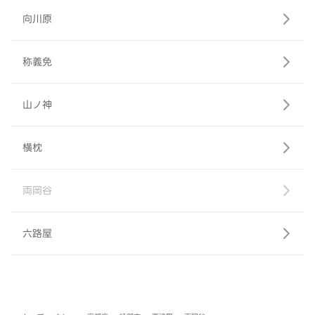
向川原
称義免
山ノ神
横枕
両岡谷
六路屋