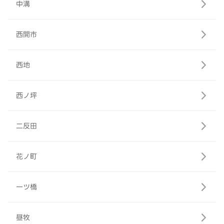
中溝
西開市
西地
西ノ坪
二反田
花ノ町
一ツ橋
昼牧