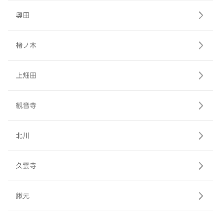
奥田
楮ノ木
上畑田
観音寺
北川
久雲寺
鍬元