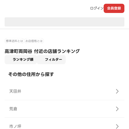
ログイン
会員登録
現在のお届け先：
標準送料とは
お店価格とは
高津町両岡谷 付近の店舗ランキング
適用なし
ランキング順
フィルター
その他の住所から探す
天田井
荒倉
市ノ坪