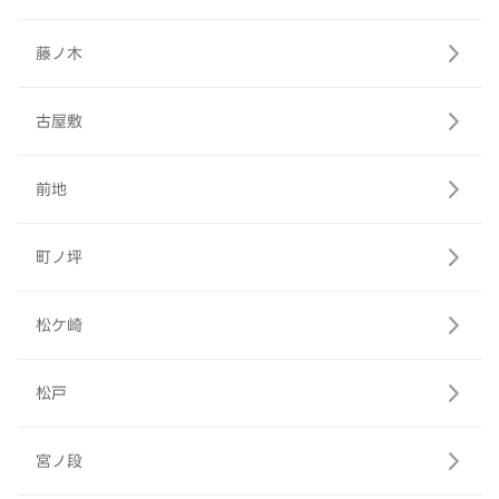
藤ノ木
古屋敷
前地
町ノ坪
松ケ崎
松戸
宮ノ段