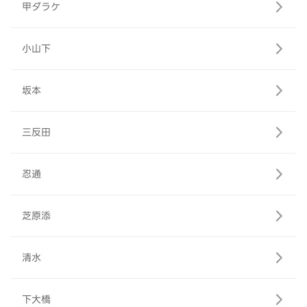
甲ダラケ
小山下
坂本
三反田
忍通
芝原添
清水
下大橋