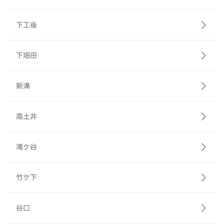
下工後
下畑田
新溝
高土井
滝ケ谷
竹ケ下
谷口