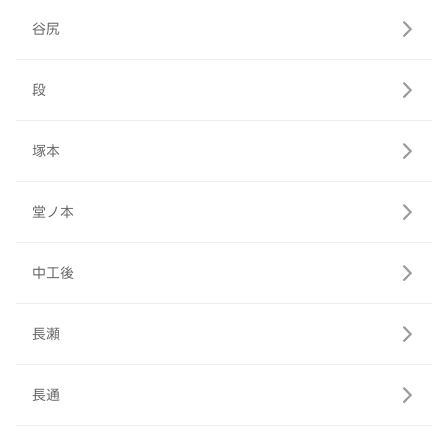
谷尻
段
塚本
堂ノ本
中工後
長瀬
長通