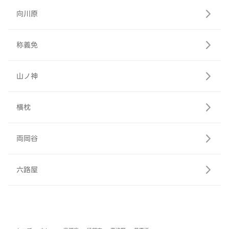
向川原
称義免
山ノ神
横枕
両岡谷
六路屋