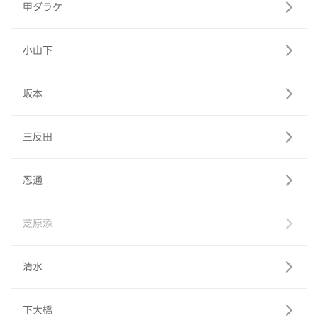
甲ダラケ
小山下
坂本
三反田
忍通
芝原添
清水
下大橋