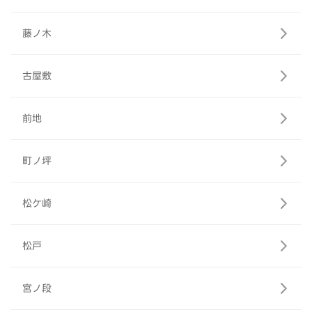
藤ノ木
古屋敷
前地
町ノ坪
松ケ崎
松戸
宮ノ段