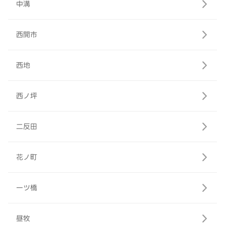
中溝
西開市
西地
西ノ坪
二反田
花ノ町
一ツ橋
昼牧