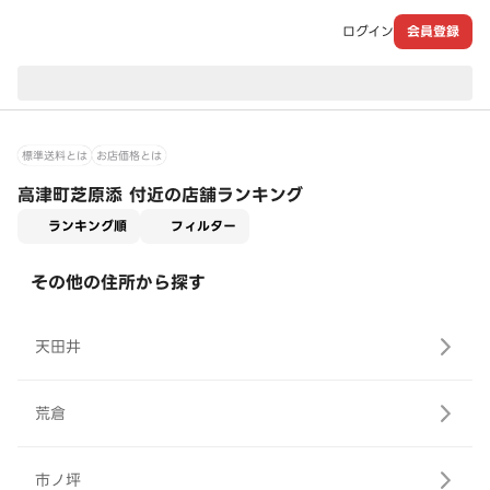
ログイン
会員登録
現在のお届け先：
標準送料とは
お店価格とは
高津町芝原添 付近の店舗ランキング
適用なし
ランキング順
フィルター
その他の住所から探す
天田井
荒倉
市ノ坪