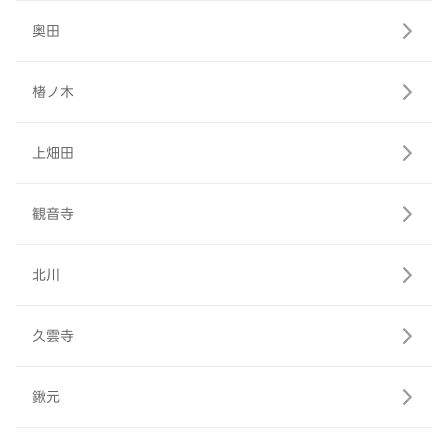
奥田
楮ノ木
上畑田
観音寺
北川
久雲寺
鍬元