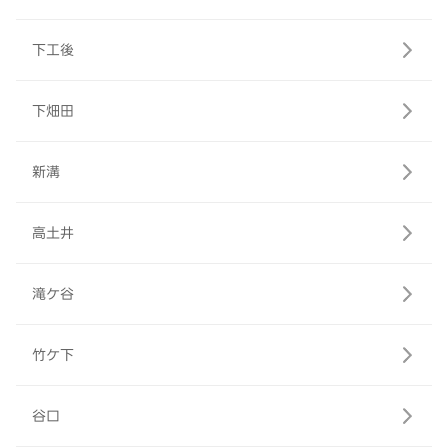
下工後
下畑田
新溝
高土井
滝ケ谷
竹ケ下
谷口