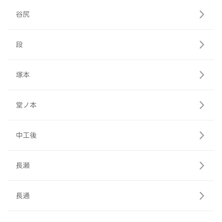
谷尻
段
塚本
堂ノ本
中工後
長瀬
長通