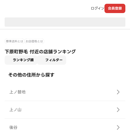
ログイン
会員登録
現在のお届け先：
標準送料とは
お店価格とは
下原町野毛 付近の店舗ランキング
適用なし
ランキング順
フィルター
その他の住所から探す
上ノ替地
上ノ山
後谷