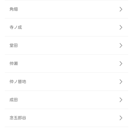
角畑
寺ノ成
堂田
仲瀬
仲ノ替地
成田
念五郎谷