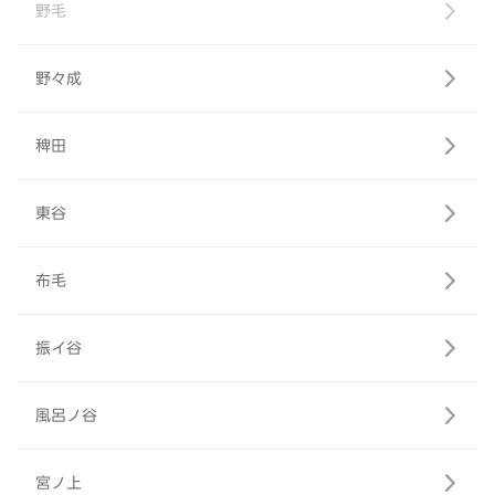
野毛
野々成
稗田
東谷
布毛
振イ谷
風呂ノ谷
宮ノ上