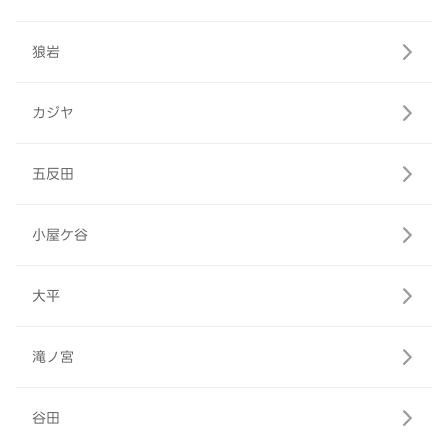
狼岩
カジヤ
五反田
小屋ケ谷
大平
滝ノ宮
谷田