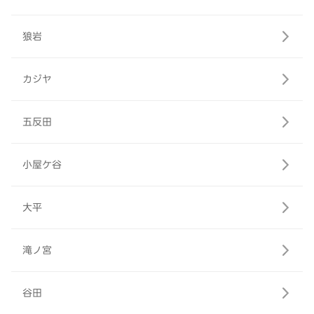
狼岩
カジヤ
五反田
小屋ケ谷
大平
滝ノ宮
谷田