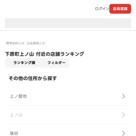
ログイン
会員登録
現在のお届け先：
標準送料とは
お店価格とは
下原町上ノ山 付近の店舗ランキング
適用なし
ランキング順
フィルター
その他の住所から探す
上ノ替地
上ノ山
後谷