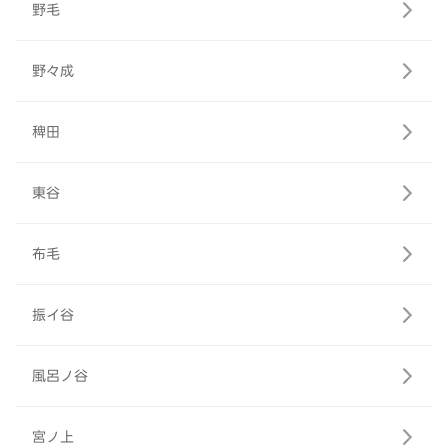
野毛
野々成
稗田
東谷
布毛
振イ谷
風呂ノ谷
宮ノ上