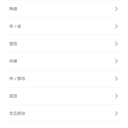
角畑
寺ノ成
堂田
仲瀬
仲ノ替地
成田
念五郎谷