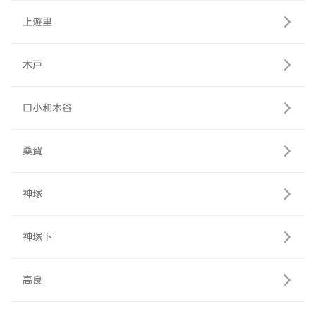
上遊里
木戸
口小和木谷
桑賀
神塚
神塚下
高良