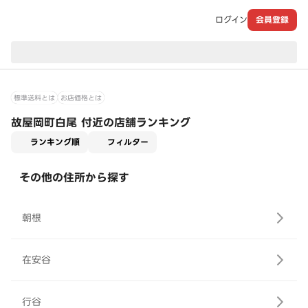
ログイン
会員登録
現在のお届け先：
標準送料とは
お店価格とは
故屋岡町白尾 付近の店舗ランキング
適用なし
ランキング順
フィルター
その他の住所から探す
朝根
在安谷
行谷