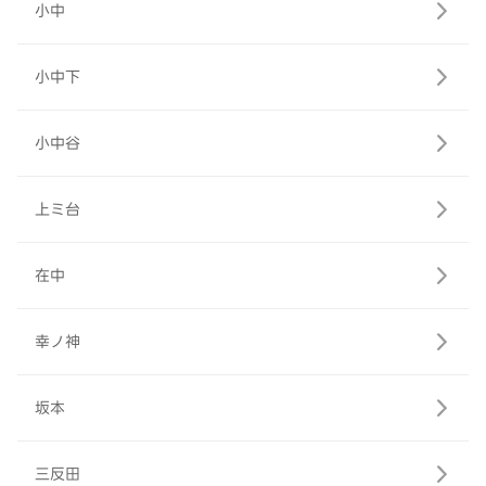
小中
小中下
小中谷
上ミ台
在中
幸ノ神
坂本
三反田