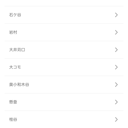
石ケ谷
岩村
大井苅口
大コモ
奥小和木谷
懸登
桂谷