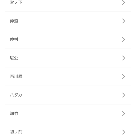
堂ノ下
仲道
仲村
尼公
西川原
ハダカ
畑竹
初ノ前