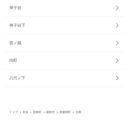
神子谷
神子谷下
宮ノ越
向町
八代ノ下
トップ
弁当
京都府
綾部市
故屋岡町
白尾