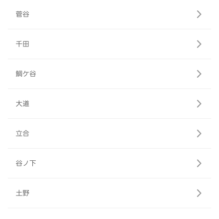
菅谷
千田
鯛ケ谷
大道
立合
谷ノ下
土野