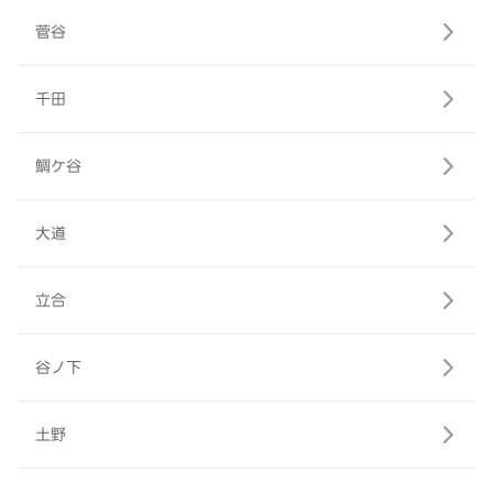
菅谷
千田
鯛ケ谷
大道
立合
谷ノ下
土野