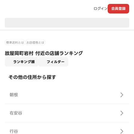
ログイン
会員登録
現在のお届け先：
標準送料とは
お店価格とは
故屋岡町岩村 付近の店舗ランキング
適用なし
ランキング順
フィルター
その他の住所から探す
朝根
在安谷
行谷