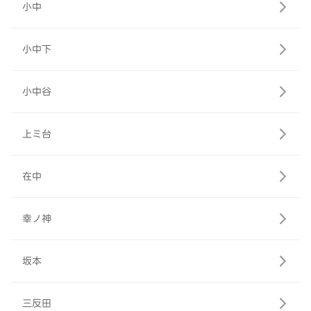
小中
小中下
小中谷
上ミ台
在中
幸ノ神
坂本
三反田