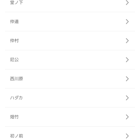
堂ノ下
仲道
仲村
尼公
西川原
ハダカ
畑竹
初ノ前