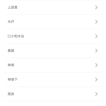
上遊里
木戸
口小和木谷
桑賀
神塚
神塚下
高良