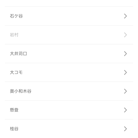
石ケ谷
岩村
大井苅口
大コモ
奥小和木谷
懸登
桂谷