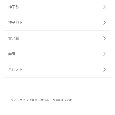
神子谷
神子谷下
宮ノ越
向町
八代ノ下
トップ
弁当
京都府
綾部市
故屋岡町
岩村