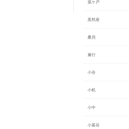
菜ケ戸
黒杭座
桑貝
兼行
小谷
小机
小中
小墓谷