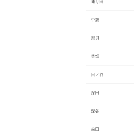
通り田
中筋
梨貝
菜畑
日ノ谷
深田
深谷
前田