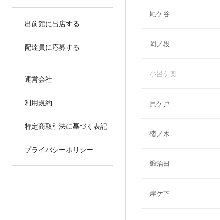
尾ケ谷
出前館に出店する
岡ノ段
配達員に応募する
小呂ケ奥
運営会社
利用規約
貝ケ戸
特定商取引法に基づく表記
楮ノ木
プライバシーポリシー
鍛治田
岸ケ下