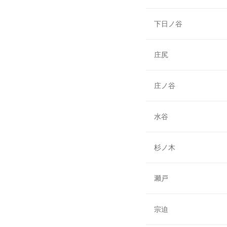
下日ノ谷
庄尻
庄ノ谷
水谷
杉ノ木
瀬戸
宗迫