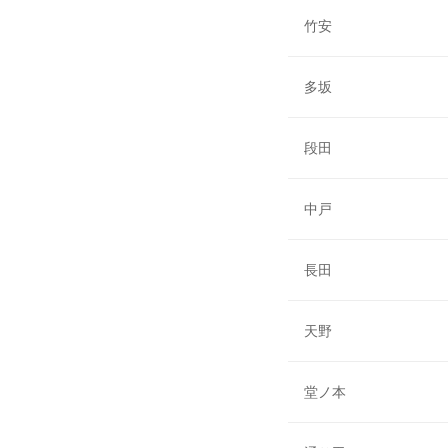
竹安
多坂
段田
中戸
長田
天野
堂ノ本