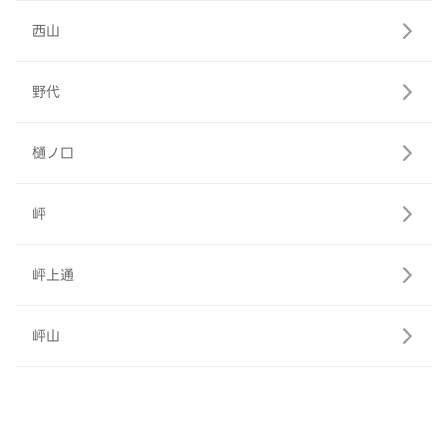
西山
野代
樋ノ口
岼
岼上通
岼山