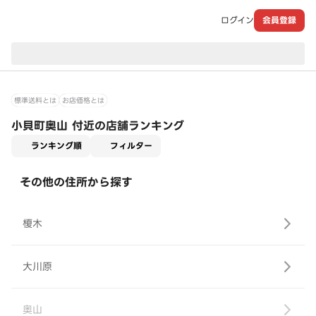
ログイン
会員登録
現在のお届け先：
標準送料とは
お店価格とは
小貝町奥山 付近の店舗ランキング
適用なし
ランキング順
フィルター
その他の住所から探す
榎木
大川原
奥山