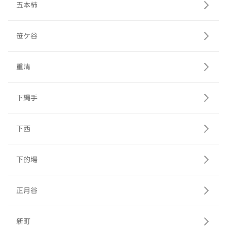
五本柿
笹ケ谷
重清
下縄手
下西
下的場
正月谷
新町