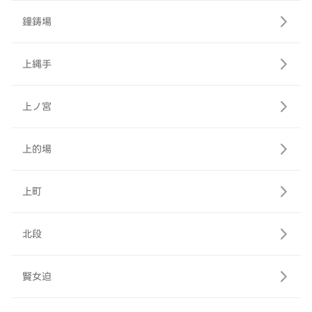
鐘鋳場
上縄手
上ノ宮
上的場
上町
北段
賢女迫