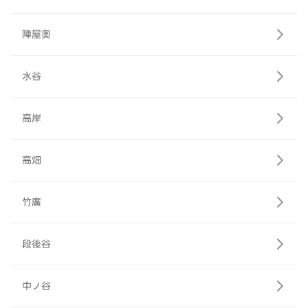
陣屋奥
水谷
高岸
高畑
竹廣
段後谷
中ノ谷