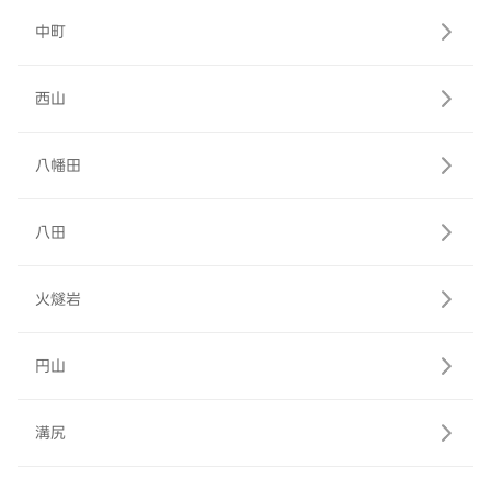
中町
西山
八幡田
八田
火燧岩
円山
溝尻