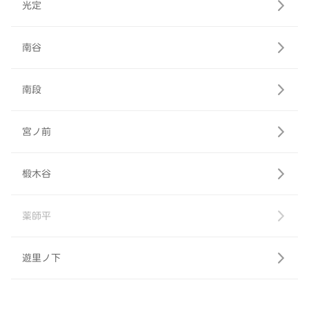
光定
南谷
南段
宮ノ前
椴木谷
薬師平
遊里ノ下