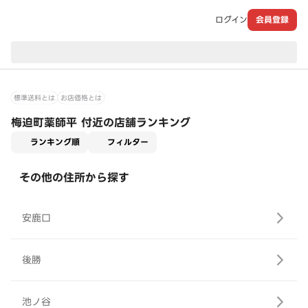
ログイン
会員登録
現在のお届け先：
標準送料とは
お店価格とは
梅迫町薬師平 付近の店舗ランキング
適用なし
ランキング順
フィルター
その他の住所から探す
安鹿口
後勝
池ノ谷