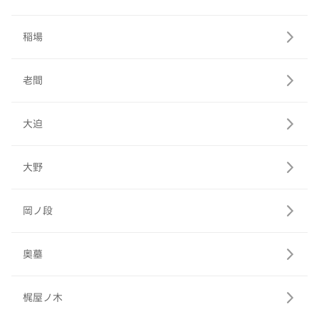
稲場
老間
大迫
大野
岡ノ段
奥墓
梶屋ノ木