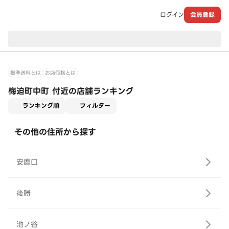
ログイン
会員登録
現在のお届け先：
標準送料とは
お店価格とは
梅迫町中町 付近の店舗ランキング
適用なし
ランキング順
フィルター
その他の住所から探す
安鹿口
後勝
池ノ谷