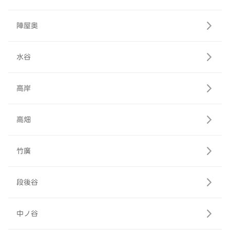
陣屋奥
水谷
高岸
高畑
竹廣
段後谷
中ノ谷