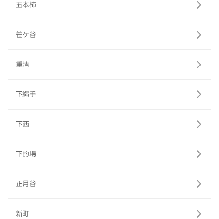
五本柿
笹ケ谷
重清
下縄手
下西
下的場
正月谷
新町