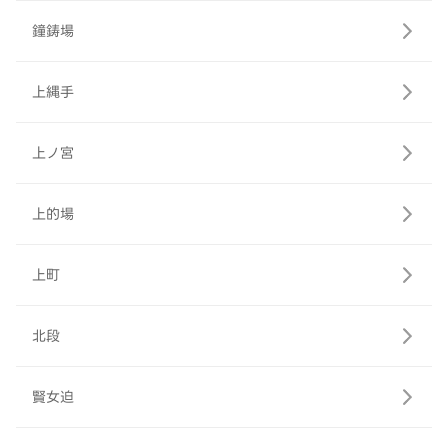
鐘鋳場
上縄手
上ノ宮
上的場
上町
北段
賢女迫