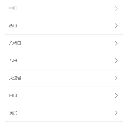
中町
西山
八幡田
八田
火燧岩
円山
溝尻