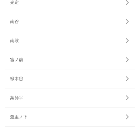
光定
南谷
南段
宮ノ前
椴木谷
薬師平
遊里ノ下