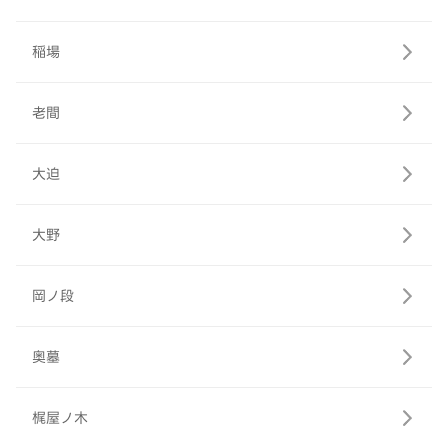
稲場
老間
大迫
大野
岡ノ段
奥墓
梶屋ノ木