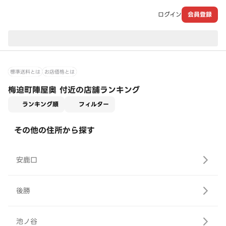
ログイン
会員登録
現在のお届け先：
標準送料とは
お店価格とは
梅迫町陣屋奥 付近の店舗ランキング
適用なし
ランキング順
フィルター
その他の住所から探す
安鹿口
後勝
池ノ谷