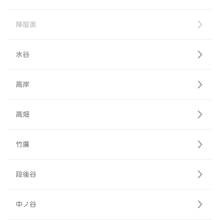
陣屋奥
水谷
高岸
高畑
竹廣
段後谷
中ノ谷