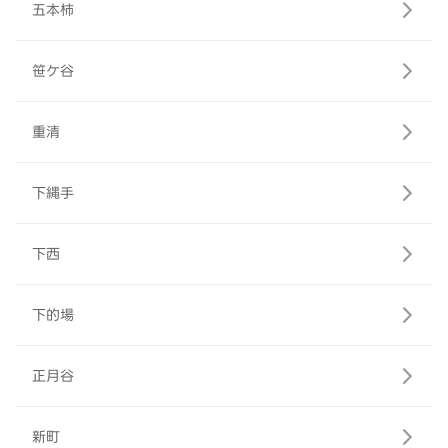
五本柿
笹ケ谷
重清
下縄手
下西
下的場
正月谷
新町