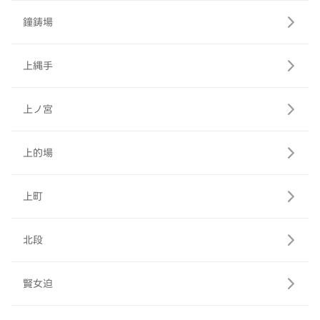
鐘鋳場
上縄手
上ノ宮
上的場
上町
北段
賢女迫