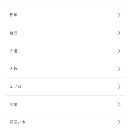
稲場
老間
大迫
大野
岡ノ段
奥墓
梶屋ノ木