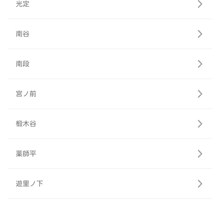
光定
南谷
南段
宮ノ前
椴木谷
薬師平
遊里ノ下