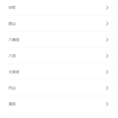
中町
西山
八幡田
八田
火燧岩
円山
溝尻