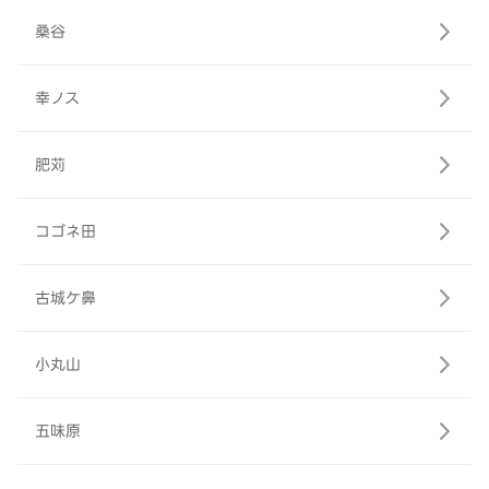
桑谷
幸ノス
肥苅
コゴネ田
古城ケ鼻
小丸山
五味原