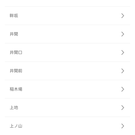
畔坂
井関
井関口
井関前
稲木場
上地
上ノ山