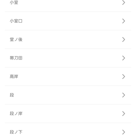
小室
小室口
堂ノ後
帯刀田
高岸
段
段ノ岸
段ノ下