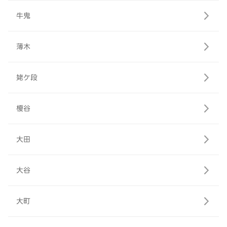
牛鬼
薄木
姥ケ段
榎谷
大田
大谷
大町