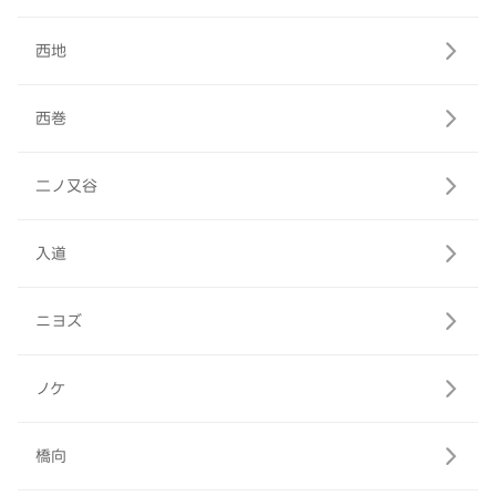
西地
西巻
二ノ又谷
入道
ニヨズ
ノケ
橋向