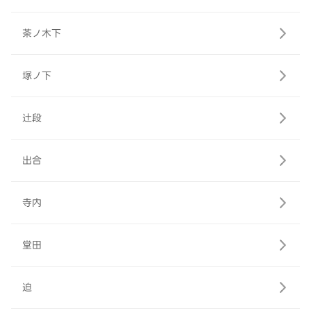
茶ノ木下
塚ノ下
辻段
出合
寺内
堂田
迫