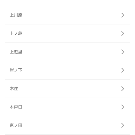
上川原
上ノ段
上遊里
岸ノ下
木住
木戸口
京ノ田