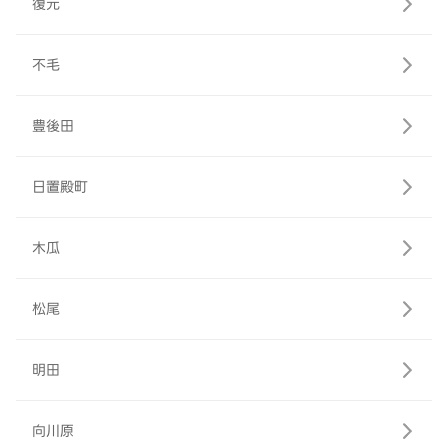
復元
不毛
豊後田
日置殿町
木瓜
松尾
明田
向川原