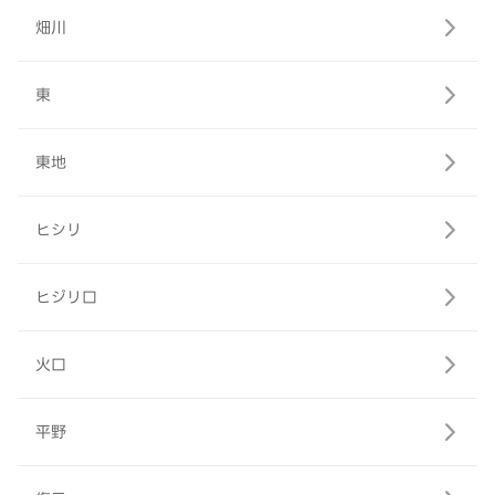
畑川
東
東地
ヒシリ
ヒジリ口
火口
平野