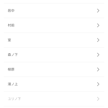
邑中
村前
室
森ノ下
柳原
湯ノ上
ユリノ下