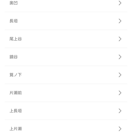
奥凹
長垣
尾上谷
鏡谷
筧ノ下
片瀬前
上長垣
上片瀬