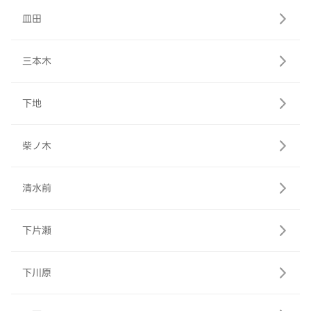
皿田
三本木
下地
柴ノ木
清水前
下片瀬
下川原