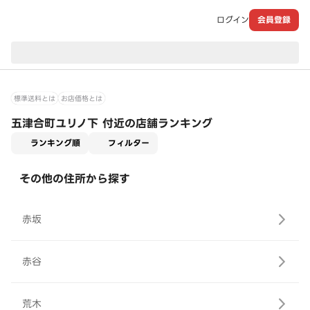
ログイン
会員登録
現在のお届け先：
標準送料とは
お店価格とは
五津合町ユリノ下 付近の店舗ランキング
適用なし
ランキング順
フィルター
その他の住所から探す
赤坂
赤谷
荒木