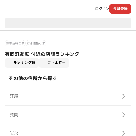
ログイン
会員登録
現在のお届け先：
標準送料とは
お店価格とは
有岡町友広 付近の店舗ランキング
適用なし
ランキング順
フィルター
その他の住所から探す
汗尾
荒間
岩欠