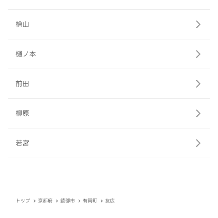
檜山
樋ノ本
前田
柳原
若宮
トップ
京都府
綾部市
有岡町
友広