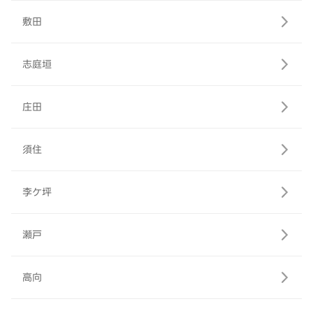
敷田
志庭垣
庄田
須住
李ケ坪
瀬戸
高向