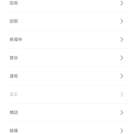
田坂
田部
長福寺
堂谷
遠坂
友広
橋詰
破堰