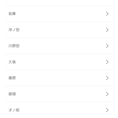
岩鼻
沖ノ田
川原田
久後
桑原
御領
才ノ前