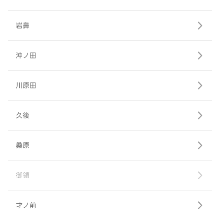
岩鼻
沖ノ田
川原田
久後
桑原
御領
才ノ前