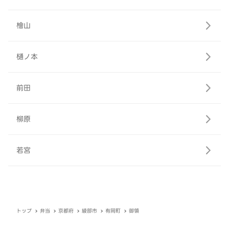
檜山
樋ノ本
前田
柳原
若宮
トップ
弁当
京都府
綾部市
有岡町
御領