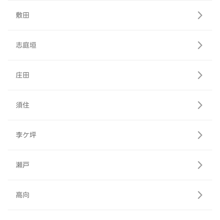
敷田
志庭垣
庄田
須住
李ケ坪
瀬戸
高向