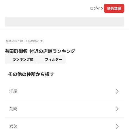
ログイン
会員登録
現在のお届け先：
標準送料とは
お店価格とは
有岡町御領 付近の店舗ランキング
適用なし
ランキング順
フィルター
その他の住所から探す
汗尾
荒間
岩欠