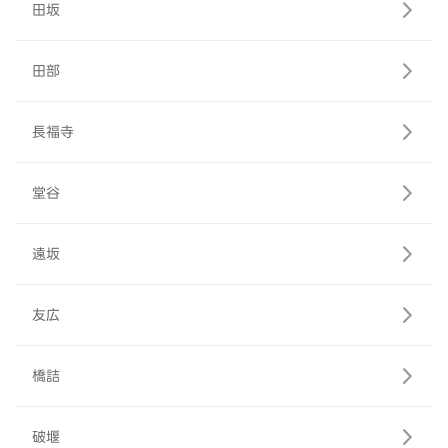
田坂
田部
長福寺
堂谷
遠坂
友広
橋詰
破堰