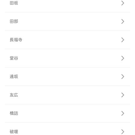
田坂
田部
長福寺
堂谷
遠坂
友広
橋詰
破堰