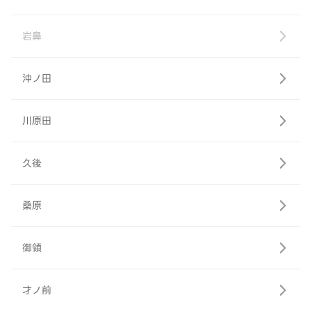
岩鼻
沖ノ田
川原田
久後
桑原
御領
才ノ前