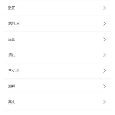
敷田
志庭垣
庄田
須住
李ケ坪
瀬戸
高向