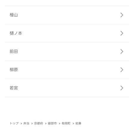
檜山
樋ノ本
前田
柳原
若宮
トップ
弁当
京都府
綾部市
有岡町
岩鼻