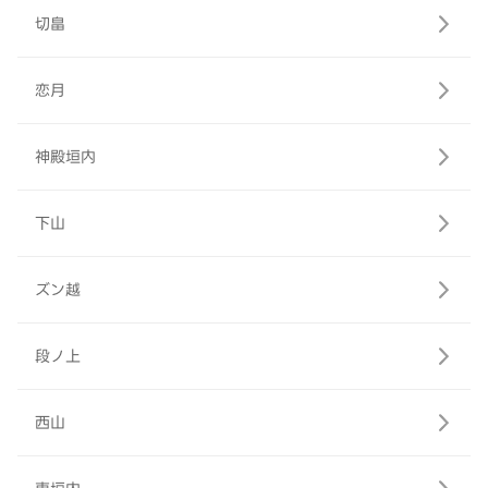
切畠
恋月
神殿垣内
下山
ズン越
段ノ上
西山