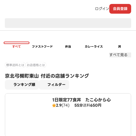
ログイン
会員登録
現在のお届け先：
すべて
ファストフード
弁当
カレーライス
丼
すべて見る
標準送料とは
お店価格とは
京北弓槻町東山 付近の店舗ランキング
適用なし
ランキング順
フィルター
1日限定77食丼 たこ心から心
2.9
(74)
55分
送料
650円