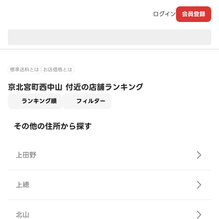
ログイン
会員登録
現在のお届け先：
標準送料とは
お店価格とは
京北宮町西中山 付近の店舗ランキング
適用なし
ランキング順
フィルター
その他の住所から探す
上田野
上總
北山