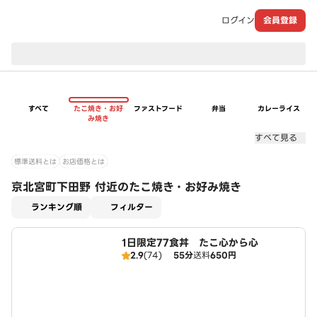
ログイン
会員登録
現在のお届け先：
すべて
たこ焼き・お好
ファストフード
弁当
カレーライス
み焼き
すべて見る
標準送料とは
お店価格とは
京北宮町下田野 付近のたこ焼き・お好み焼き
適用なし
ランキング順
フィルター
1日限定77食丼 たこ心から心
2.9
(74)
55分
送料
650円