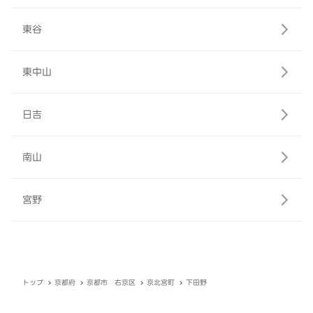
東谷
東中山
日吉
南山
宮野
トップ
京都府
京都市 右京区
京北宮町
下田野