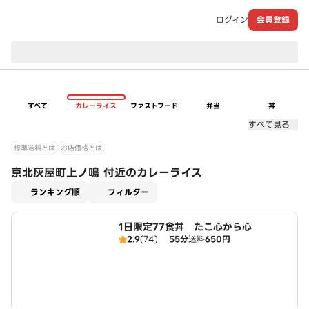
ログイン
会員登録
現在のお届け先：
すべて
カレーライス
ファストフード
弁当
丼
すべて見る
標準送料とは
お店価格とは
京北灰屋町上ノ鳴 付近のカレーライス
適用なし
ランキング順
フィルター
1日限定77食丼 たこ心から心
2.9
(74)
55分
送料
650円