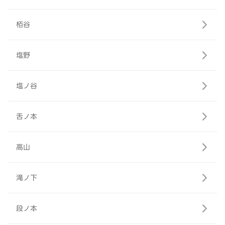
栢谷
塩野
塩ノ谷
舌ノ本
高山
滝ノ下
段ノ本