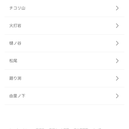
チコリ山
火打岩
樋ノ谷
松尾
廻り渕
由里ノ下