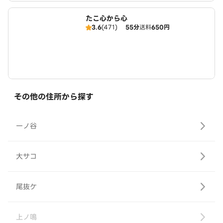
たこ心から心
3.6
(471)
55分
送料
650円
その他の住所から探す
一ノ谷
大サコ
尾抜ケ
上ノ鳴