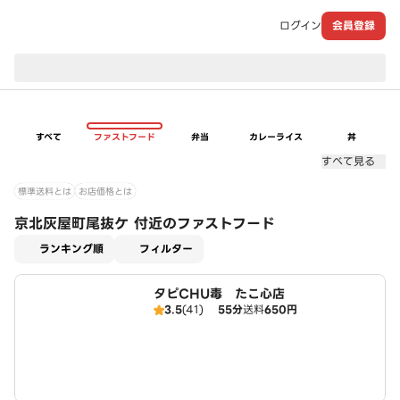
ログイン
会員登録
現在のお届け先：
すべて
ファストフード
弁当
カレーライス
丼
すべて見る
標準送料とは
お店価格とは
京北灰屋町尾抜ケ 付近のファストフード
適用なし
ランキング順
フィルター
タピCHU毒 たこ心店
3.5
(41)
55分
送料
650円