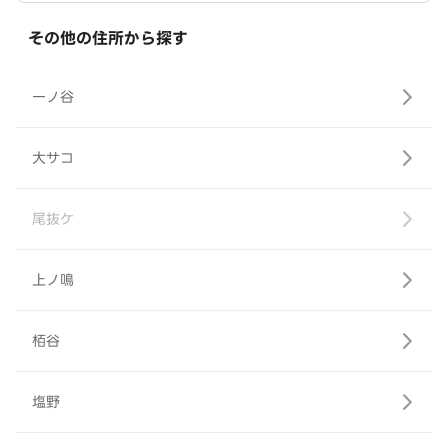
その他の住所から探す
一ノ谷
大サコ
尾抜ケ
上ノ鳴
栢谷
塩野