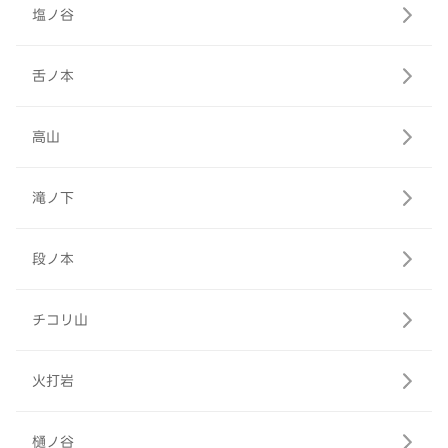
塩ノ谷
舌ノ本
高山
滝ノ下
段ノ本
チコリ山
火打岩
樋ノ谷