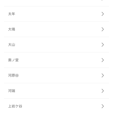
太年
大鳴
大山
奥ノ堂
河原谷
河端
上岩ケ谷