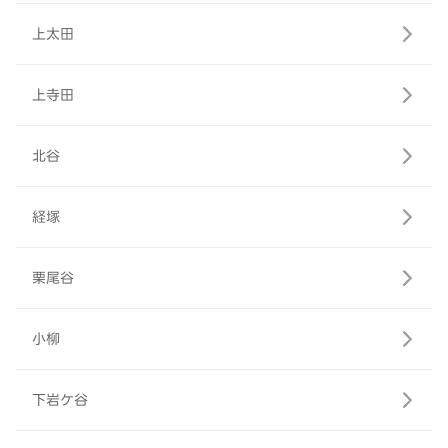
上太田
上寺田
北谷
経塚
栗尾谷
小柳
下岩ケ谷