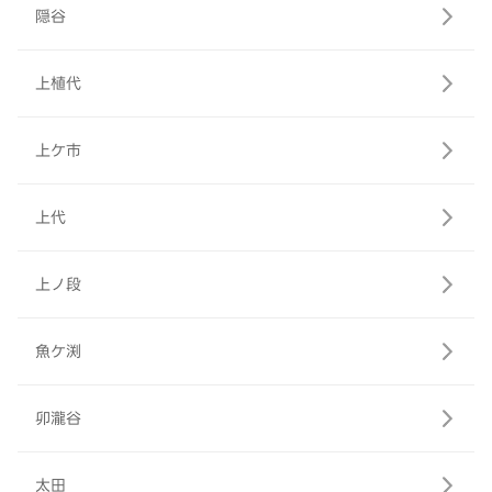
隠谷
上植代
上ケ市
上代
上ノ段
魚ケ渕
卯瀧谷
太田