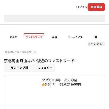
ログイン
会員登録
現在のお届け先：
すべて
ファストフード
弁当
カレーライス
丼
すべて見る
標準送料とは
お店価格とは
京北周山町山キハ 付近のファストフード
適用なし
ランキング順
フィルター
タピCHU毒 たこ心店
3.5
(41)
55分
送料
650円