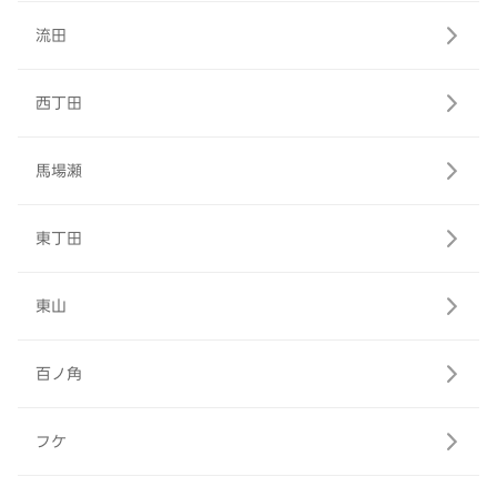
流田
西丁田
馬場瀬
東丁田
東山
百ノ角
フケ