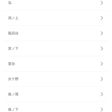
泓
渕ノ上
風呂谷
宮ノ下
室谷
女ケ野
森ノ尾
森ノ下