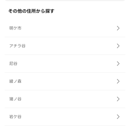
その他の住所から探す
明ケ市
アチラ谷
尼谷
綾ノ森
猪ノ谷
岩ケ谷