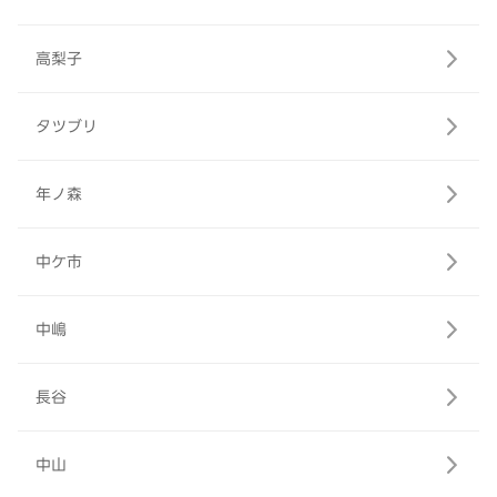
高梨子
タツブリ
年ノ森
中ケ市
中嶋
長谷
中山