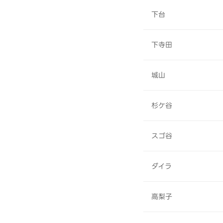
下台
下寺田
城山
杉ケ谷
スゴ谷
ダイラ
高梨子