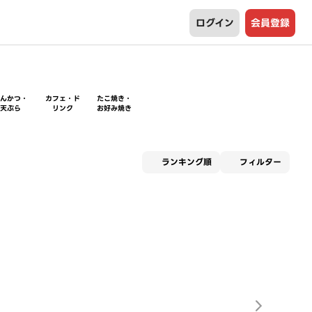
ログイン
会員登録
とんかつ・
カフェ・ド
たこ焼き・
天ぷら
リンク
お好み焼き
適用な
ランキング順
フィルター