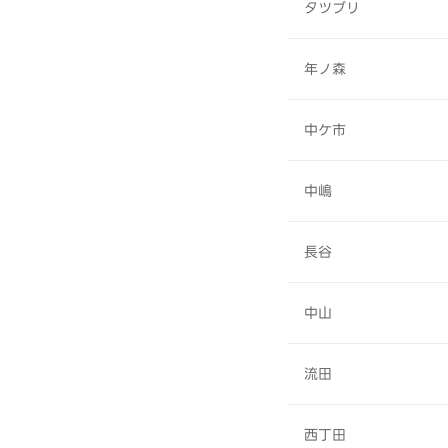
タツブリ
年ノ森
中ケ市
中嶋
長谷
中山
流田
西丁田