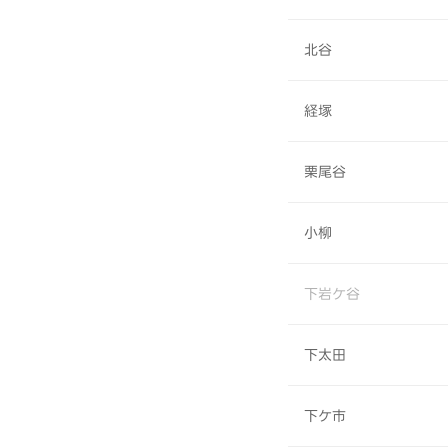
北谷
経塚
栗尾谷
小柳
下岩ケ谷
下太田
下ケ市