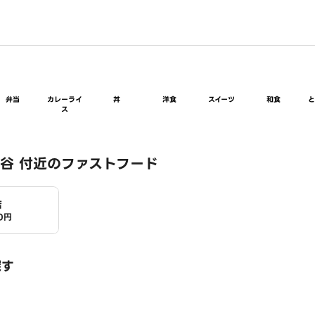
弁当
カレーライ
丼
洋食
スイーツ
和食
ス
谷 付近のファストフード
店
0円
探す