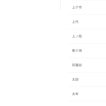
上ケ市
上代
上ノ段
魚ケ渕
卯瀧谷
太田
太年