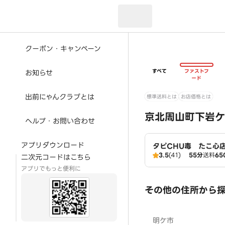
現在のお届け先：
クーポン・キャンペーン
すべて
ファストフ
お知らせ
ード
出前にゃんクラブとは
標準送料とは
お店価格とは
京北周山町下岩ケ
ヘルプ・お問い合わせ
アプリダウンロード
タピCHU毒 たこ心
3.5
(41)
55分
送料
65
二次元コードはこちら
アプリでもっと便利に
その他の住所から
明ケ市