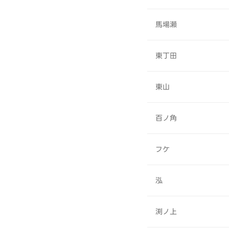
馬場瀬
東丁田
東山
百ノ角
フケ
泓
渕ノ上