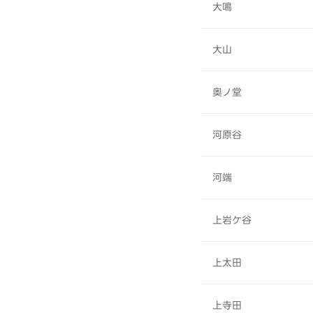
大鳴
大山
奥ノ堂
河原谷
河端
上岩ケ谷
上太田
上寺田