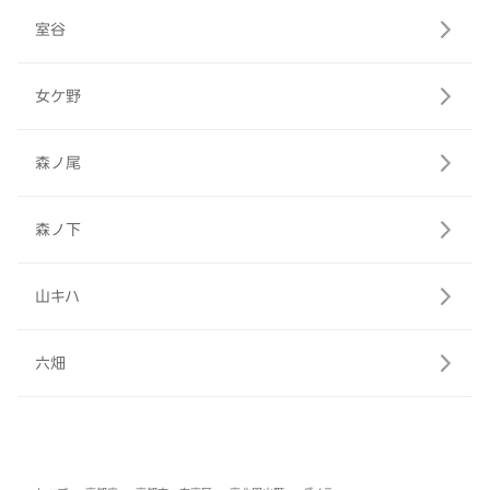
室谷
女ケ野
森ノ尾
森ノ下
山キハ
六畑