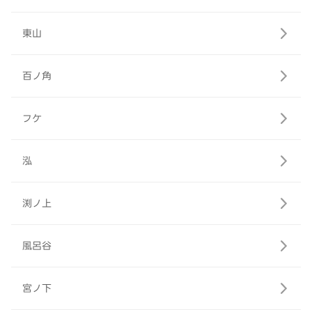
東山
百ノ角
フケ
泓
渕ノ上
風呂谷
宮ノ下