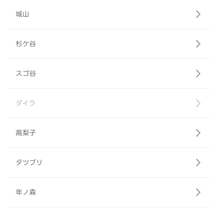
城山
杉ケ谷
スゴ谷
ダイラ
高梨子
タツブリ
年ノ森