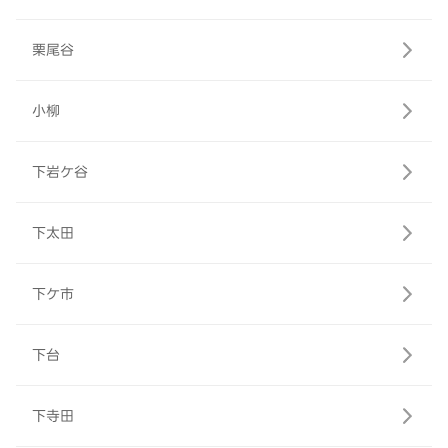
栗尾谷
小柳
下岩ケ谷
下太田
下ケ市
下台
下寺田