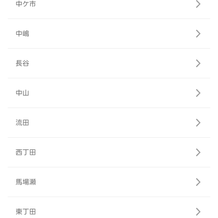
中ケ市
中嶋
長谷
中山
流田
西丁田
馬場瀬
東丁田