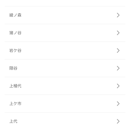
綾ノ森
猪ノ谷
岩ケ谷
隠谷
上植代
上ケ市
上代