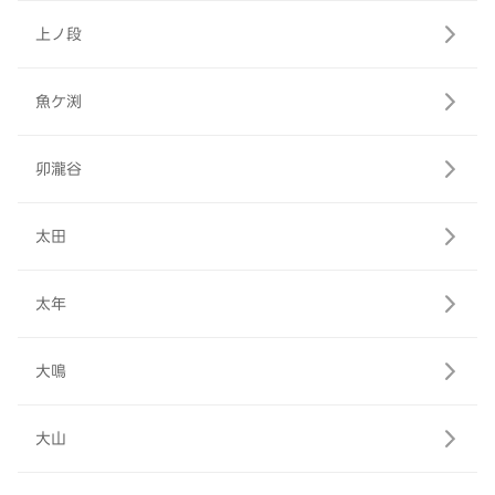
上ノ段
魚ケ渕
卯瀧谷
太田
太年
大鳴
大山